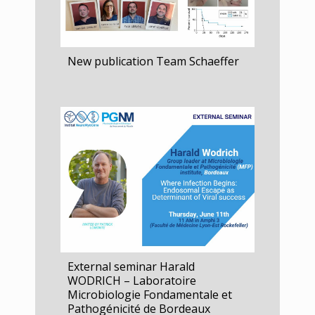
New publication Team Schaeffer
 Bolaños
Externa
External seminar Harald
erala
WODRICH – Laboratoire
External
Microbiologie Fondamentale et
Padmana
Pathogénicité de Bordeaux
Institut