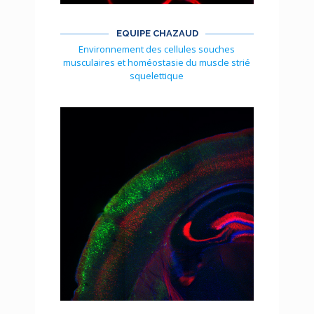
EQUIPE CHAZAUD
Environnement des cellules souches
musculaires et homéostasie du muscle strié
squelettique