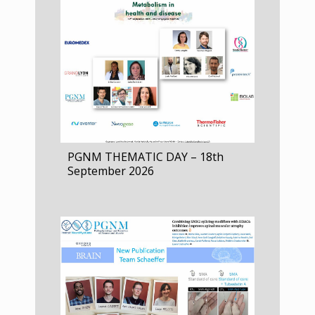
PGNM THEMATIC DAY – 18th
External
 pour les
September 2026
HUMBERT
Institut